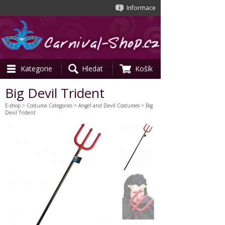
Informace
Kategorie
Hledat
Košík
Big Devil Trident
E-shop
>
Costume Categories
>
Angel and Devil Costumes
> Big
Devil Trident