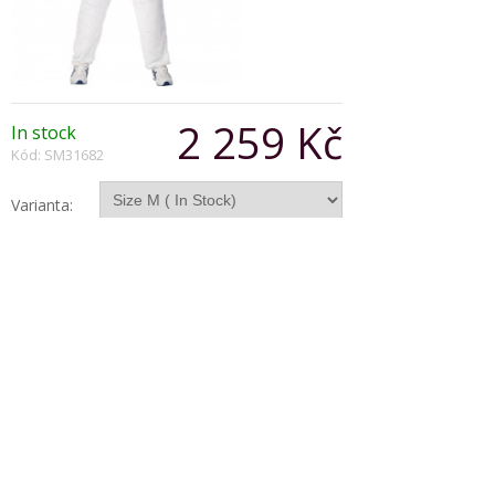
2 259 Kč
In stock
Kód: SM31682
Varianta:
Počet:
Popis produktu
Animal Costume-Bunny, includes Jumpsuit with
Hood
Copyright © 2026, Všechna práva vyhrazena
Zobrazit klasickou verzi
|
Powered by BeeShop