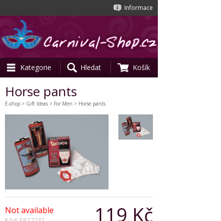
Informace
Kategorie
Hledat
Košík
Horse pants
E-shop
>
Gift Ideas
>
For Men
> Horse pants
119 Kč
Not available
Kód: ER17742