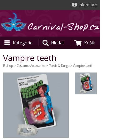
Informace
Kategorie
Hledat
Košík
Vampire teeth
E-shop
>
Costume Accessories
>
Teeth & Fangs
> Vampire teeth