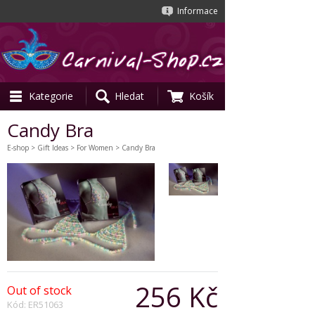
Informace
Kategorie
Hledat
Košík
Candy Bra
E-shop
>
Gift Ideas
>
For Women
> Candy Bra
256 Kč
Out of stock
Kód: ER51063