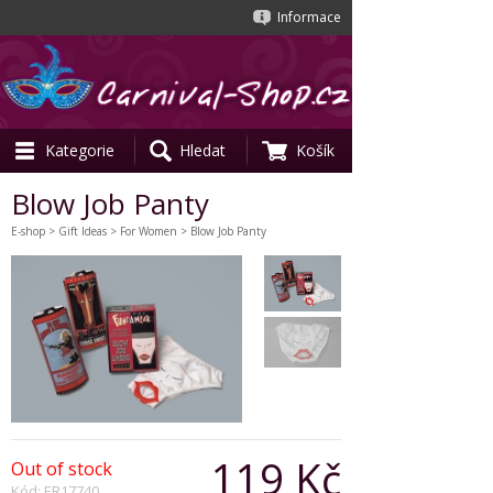
Informace
Kategorie
Hledat
Košík
Blow Job Panty
E-shop
>
Gift Ideas
>
For Women
> Blow Job Panty
119 Kč
Out of stock
Kód: ER17740