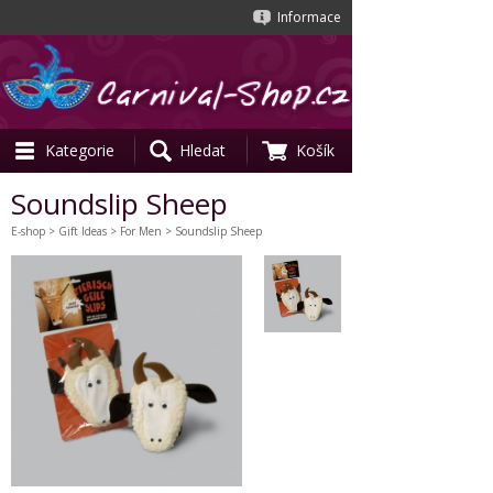
Informace
Kategorie
Hledat
Košík
Soundslip Sheep
E-shop
>
Gift Ideas
>
For Men
> Soundslip Sheep