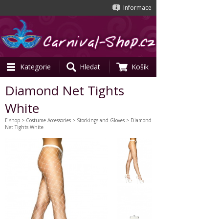
Informace
Kategorie
Hledat
Košík
Diamond Net Tights
White
E-shop
>
Costume Accessories
>
Stockings and Gloves
> Diamond
Net Tights White