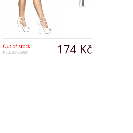
174 Kč
Out of stock
Kód: SM26883
Počet:
Popis produktu
Diamond Net Tights White
Copyright © 2026, Všechna práva vyhrazena
Zobrazit klasickou verzi
|
Powered by BeeShop