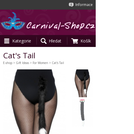
Informace
Kategorie
Hledat
Košík
Cat's Tail
E-shop
>
Gift Ideas
>
For Women
> Cat's Tail