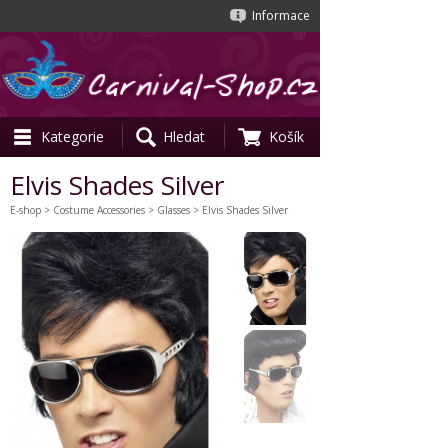
Informace
Kategorie
Hledat
Košík
Elvis Shades Silver
E-shop
>
Costume Accessories
>
Glasses
> Elvis Shades Silver