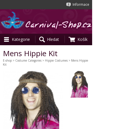
Informace
Kategorie
Hledat
Košík
Mens Hippie Kit
E-shop
>
Costume Categories
>
Hippie Costumes
> Mens Hippie
Kit