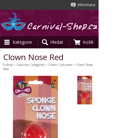
Informace
Kategorie
Hledat
Košík
Clown Nose Red
E-shop
>
Costume Categories
>
Clown Costumes
> Clown Nose
Red