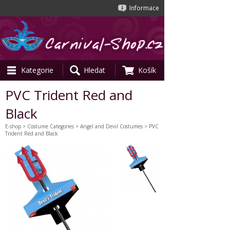
Informace
Kategorie
Hledat
Košík
PVC Trident Red and
Black
E-shop
>
Costume Categories
>
Angel and Devil Costumes
> PVC
Trident Red and Black