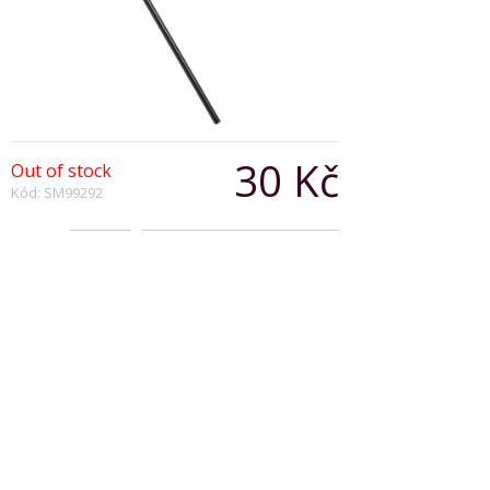
30 Kč
Out of stock
Kód: SM99292
Počet:
Popis produktu
PVC Trident Red and Black
58 cm
Copyright © 2026, Všechna práva vyhrazena
Zobrazit klasickou verzi
|
Powered by BeeShop