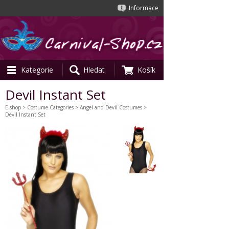
Informace
Kategorie
Hledat
Košík
Devil Instant Set
E-shop
>
Costume Categories
>
Angel and Devil Costumes
>
Devil Instant Set