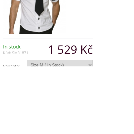
1 529 Kč
In stock
Kód: SM31871
Varianta:
Počet:
Popis produktu
Fever Mile High Costume, Black and White with
Hat, Shirt and Tie
Copyright © 2026, Všechna práva vyhrazena