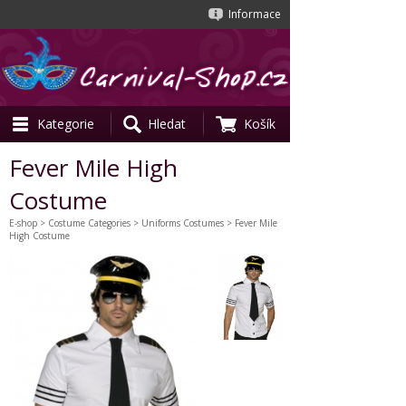
Informace
Kategorie
Hledat
Košík
Fever Mile High
Costume
E-shop
>
Costume Categories
>
Uniforms Costumes
> Fever Mile
High Costume