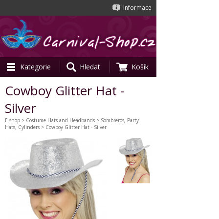
Informace
Kategorie
Hledat
Košík
Cowboy Glitter Hat -
Silver
E-shop
>
Costume Hats and Headbands
>
Sombreros, Party
Hats, Cylinders
> Cowboy Glitter Hat - Silver