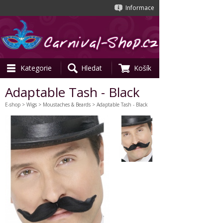
Informace
Kategorie
Hledat
Košík
Adaptable Tash - Black
E-shop
>
Wigs
>
Moustaches & Beards
> Adaptable Tash - Black