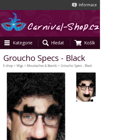
Informace
Kategorie
Hledat
Košík
Groucho Specs - Black
E-shop
>
Wigs
>
Moustaches & Beards
> Groucho Specs - Black