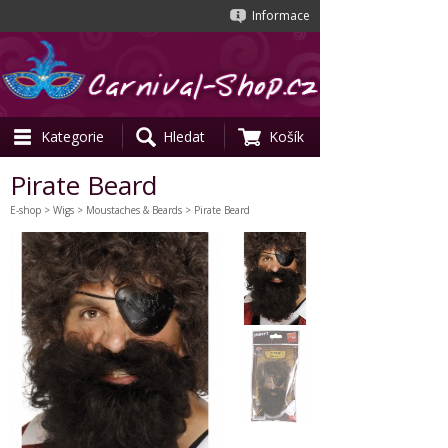
Informace
Kategorie
Hledat
Košík
Pirate Beard
E-shop
>
Wigs
>
Moustaches & Beards
> Pirate Beard