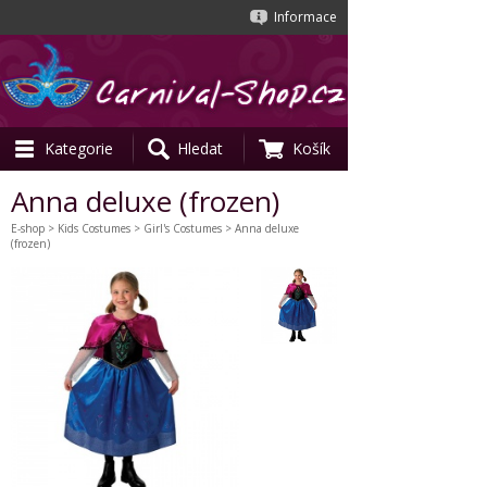
Informace
Kategorie
Hledat
Košík
Anna deluxe (frozen)
E-shop
>
Kids Costumes
>
Girl's Costumes
> Anna deluxe
(frozen)