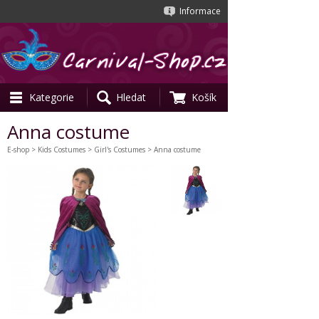
Informace
Kategorie
Hledat
Košík
Anna costume
E-shop
>
Kids Costumes
>
Girl's Costumes
> Anna costume