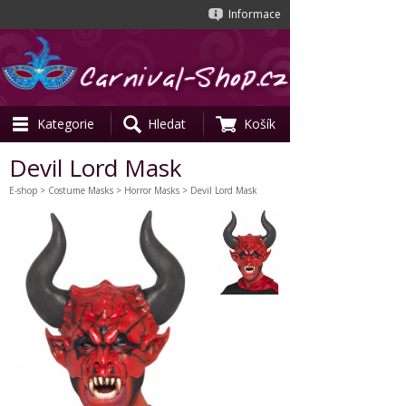
Informace
Kategorie
Hledat
Košík
Devil Lord Mask
E-shop
>
Costume Masks
>
Horror Masks
> Devil Lord Mask