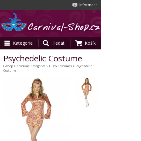
Informace
Kategorie
Hledat
Košík
Psychedelic Costume
E-shop
>
Costume Categories
>
Disco Costumes
> Psychedelic
Costume