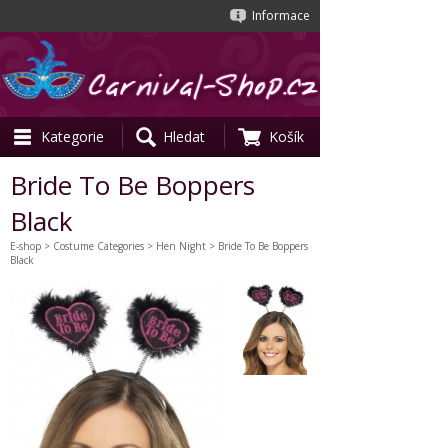
Informace
Kategorie
Hledat
Košík
Bride To Be Boppers
Black
E-shop
>
Costume Categories
>
Hen Night
> Bride To Be Boppers
Black