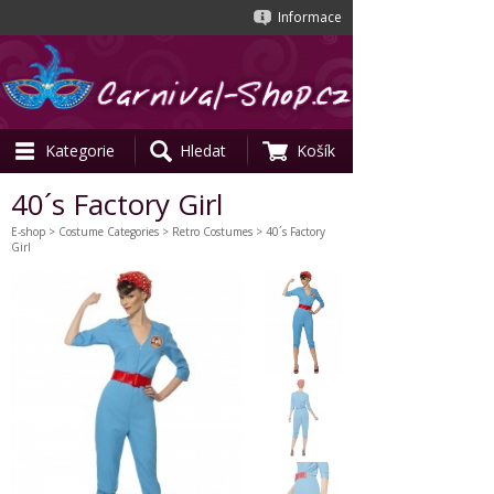
Informace
Kategorie
Hledat
Košík
40´s Factory Girl
E-shop
>
Costume Categories
>
Retro Costumes
> 40´s Factory
Girl