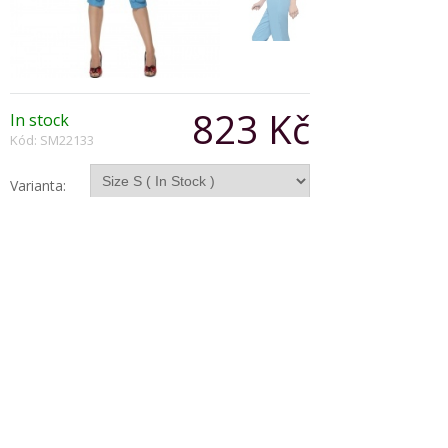
823 Kč
In stock
Kód: SM22133
Varianta:
Počet:
Popis produktu
1940´s factory girl costume with blue jumpsuit
and head scarf. Perfect retro costume.
Copyright © 2026, Všechna práva vyhrazena
Zobrazit klasickou verzi
|
Powered by BeeShop