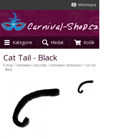
Informace
Kategorie
Hledat
Košík
Cat Tail - Black
E-shop
>
Halloween Costumes
>
Halloween Accessories
> Cat Tail
- Black