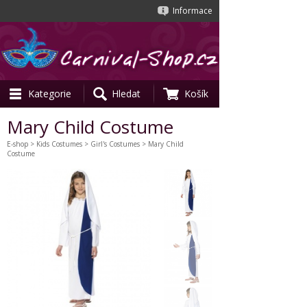
Informace
Kategorie
Hledat
Košík
Mary Child Costume
E-shop
>
Kids Costumes
>
Girl's Costumes
> Mary Child
Costume