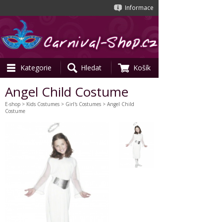
Informace
Kategorie
Hledat
Košík
Angel Child Costume
E-shop
>
Kids Costumes
>
Girl's Costumes
> Angel Child
Costume