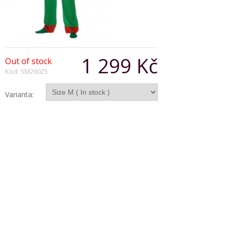
1 299 Kč
Out of stock
Kód: SM26025
Varianta:
Počet:
Popis produktu
Elf Costume, With Top, Trousers and Hat
Copyright © 2026, Všechna práva vyhrazena
Zobrazit klasickou verzi
|
Powered by BeeShop