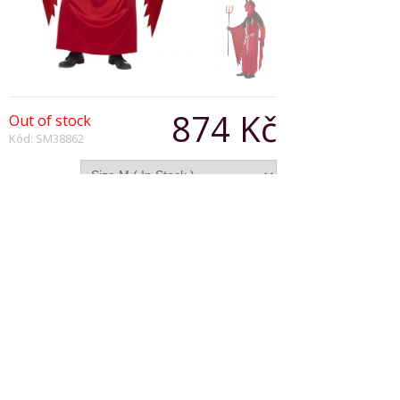
874 Kč
Out of stock
Kód: SM38862
Varianta:
Počet:
Popis produktu
Devil King Costume, Red Belted Robe
Copyright © 2026, Všechna práva vyhrazena
Zobrazit klasickou verzi
|
Powered by BeeShop