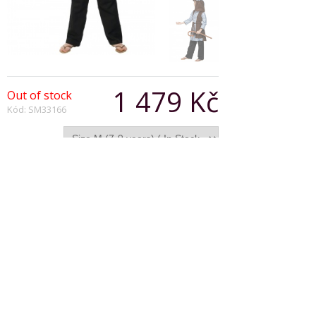
1 479 Kč
Out of stock
Kód: SM33166
Varianta:
Počet:
Popis produktu
Shepherd Costume For Kids, with Eva Staff
Copyright © 2026, Všechna práva vyhrazena
Zobrazit klasickou verzi
|
Powered by BeeShop