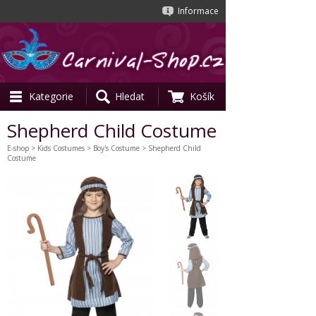
Informace
Kategorie
Hledat
Košík
Shepherd Child Costume
E-shop
>
Kids Costumes
>
Boy's Costume
> Shepherd Child
Costume