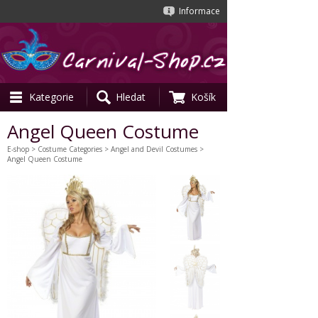
Informace
Kategorie
Hledat
Košík
Angel Queen Costume
E-shop
>
Costume Categories
>
Angel and Devil Costumes
>
Angel Queen Costume