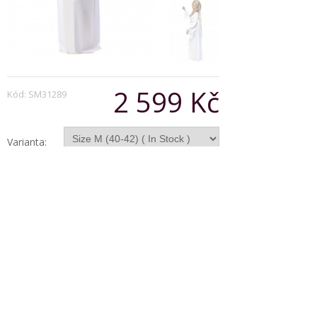
2 599 Kč
Kód: SM31289
Varianta:
Počet:
Popis produktu
Costume of Angel Queen, Long White Dress,
Crown, Big Wings
Copyright © 2026, Všechna práva vyhrazena
Zobrazit klasickou verzi
|
Powered by BeeShop