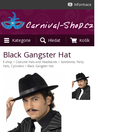
Informace
Kategorie
Hledat
Košík
Black Gangster Hat
E-shop
>
Costume Hats and Headbands
>
Sombreros, Party
Hats, Cylinders
> Black Gangster Hat