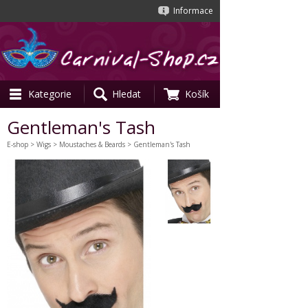
Informace
Kategorie
Hledat
Košík
Gentleman's Tash
E-shop
>
Wigs
>
Moustaches & Beards
> Gentleman's Tash