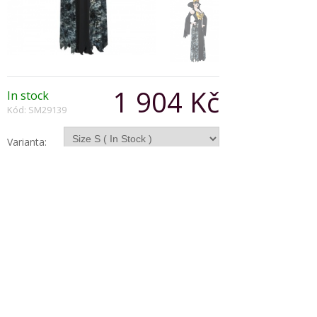
1 904 Kč
In stock
Kód: SM29139
Varianta:
Počet:
Popis produktu
Evil Queen Gown, includes Dress, Sleeves and
Crown
Copyright © 2026, Všechna práva vyhrazena
Zobrazit klasickou verzi
|
Powered by BeeShop