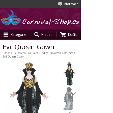
Informace
Kategorie
Hledat
Košík
Evil Queen Gown
E-shop
>
Halloween Costumes
>
Ladies Halloween Costumes
>
Evil Queen Gown