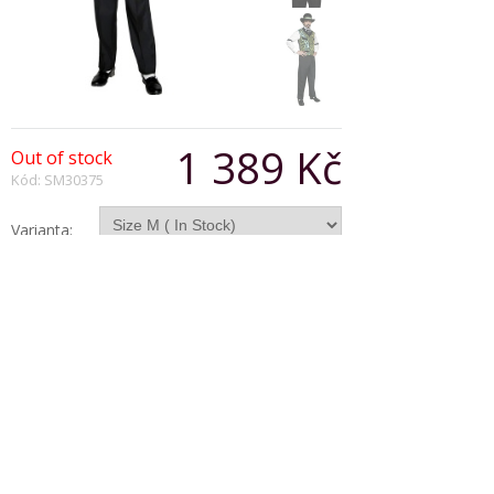
1 389 Kč
Out of stock
Kód: SM30375
Varianta:
Počet:
Popis produktu
Casino Gentleman Costume, includes Top With
Faux Shirt, Dicky Bow and Sleeve Garters
Copyright © 2026, Všechna práva vyhrazena