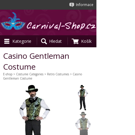
Informace
Kategorie
Hledat
Košík
Casino Gentleman
Costume
E-shop
>
Costume Categories
>
Retro Costumes
> Casino
Gentleman Costume