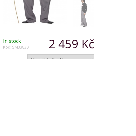
2 459 Kč
In stock
Kód: SM33830
Varianta:
Počet:
Popis produktu
1920's Star, includes Jacket and Trousers
Copyright © 2026, Všechna práva vyhrazena
Zobrazit klasickou verzi
|
Powered by BeeShop