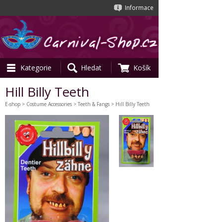
Informace
Kategorie
Hledat
Košík
Hill Billy Teeth
E-shop
>
Costume Accessories
>
Teeth & Fangs
> Hill Billy Teeth