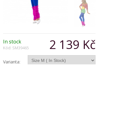
2 139 Kč
In stock
Kód: SM39465
Varianta:
Počet:
Popis produktu
80's Retro Fitness Babe,
With Leotard, Crop Top,
Shorts and Headband
Copyright © 2026, Všechna práva vyhrazena
Zobrazit klasickou verzi
|
Powered by BeeShop