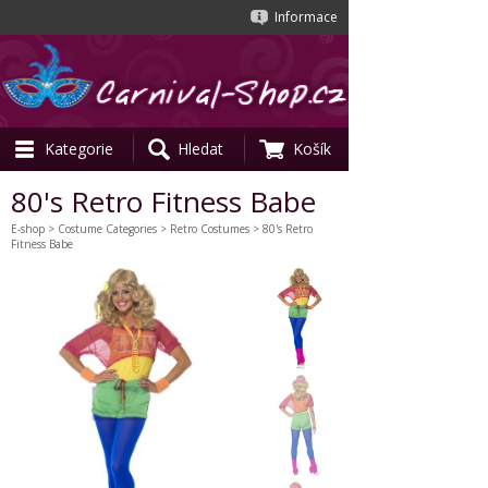
Informace
Kategorie
Hledat
Košík
80's Retro Fitness Babe
E-shop
>
Costume Categories
>
Retro Costumes
> 80's Retro
Fitness Babe