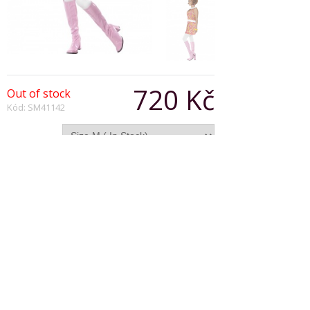
720 Kč
Out of stock
Kód: SM41142
Varianta:
Počet:
Popis produktu
60's Retro Lady Costume, includes Dress
Copyright © 2026, Všechna práva vyhrazena
Zobrazit klasickou verzi
|
Powered by BeeShop