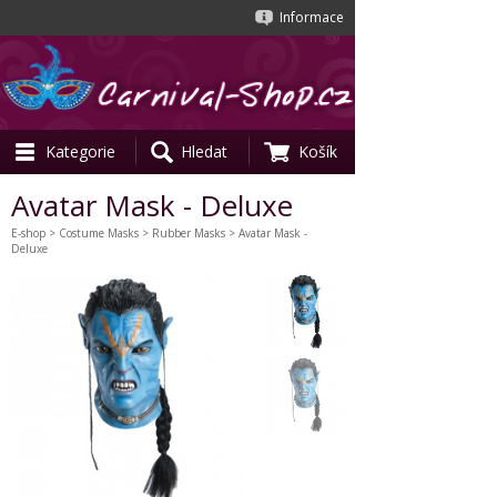
Informace
Kategorie
Hledat
Košík
Avatar Mask - Deluxe
E-shop
>
Costume Masks
>
Rubber Masks
> Avatar Mask -
Deluxe