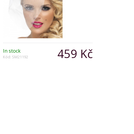
459 Kč
In stock
Kód: SM21192
Počet:
Popis produktu
Fever Hostess Mini Top Hat on Headband, Silver,
with Detachable Netting
Copyright © 2026, Všechna práva vyhrazena
Zobrazit klasickou verzi
|
Powered by BeeShop