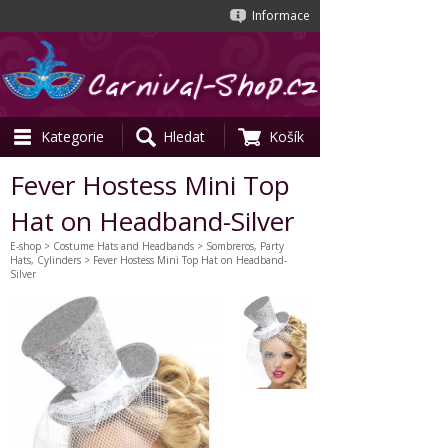
Informace
Kategorie
Hledat
Košík
Fever Hostess Mini Top
Hat on Headband-Silver
E-shop
>
Costume Hats and Headbands
>
Sombreros, Party
Hats, Cylinders
> Fever Hostess Mini Top Hat on Headband-
Silver